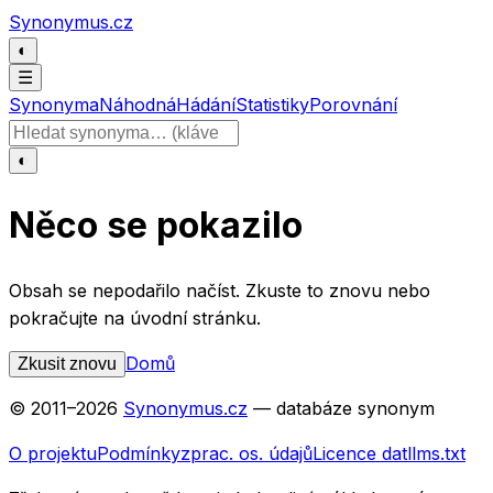
Přeskočit na obsah
Synonymus.cz
◐
☰
Synonyma
Náhodná
Hádání
Statistiky
Porovnání
Hledat slovo
◐
Něco se pokazilo
Obsah se nepodařilo načíst. Zkuste to znovu nebo
pokračujte na úvodní stránku.
Domů
Zkusit znovu
© 2011–
2026
Synonymus.cz
— databáze synonym
O projektu
Podmínky
zprac. os. údajů
Licence dat
llms.txt