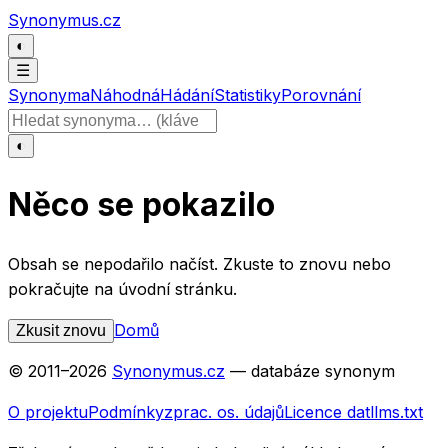
Přeskočit na obsah
Synonymus.cz
◐
☰
Synonyma
Náhodná
Hádání
Statistiky
Porovnání
Hledat slovo
◐
Něco se pokazilo
Obsah se nepodařilo načíst. Zkuste to znovu nebo
pokračujte na úvodní stránku.
Domů
Zkusit znovu
© 2011–
2026
Synonymus.cz
— databáze synonym
O projektu
Podmínky
zprac. os. údajů
Licence dat
llms.txt