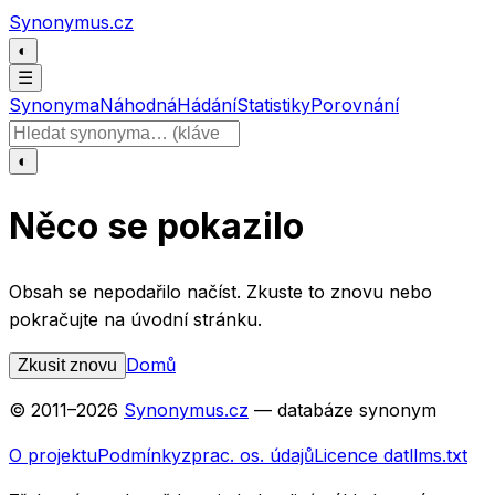
Přeskočit na obsah
Synonymus.cz
◐
☰
Synonyma
Náhodná
Hádání
Statistiky
Porovnání
Hledat slovo
◐
Něco se pokazilo
Obsah se nepodařilo načíst. Zkuste to znovu nebo
pokračujte na úvodní stránku.
Domů
Zkusit znovu
© 2011–
2026
Synonymus.cz
— databáze synonym
O projektu
Podmínky
zprac. os. údajů
Licence dat
llms.txt