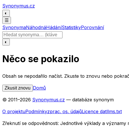
Přeskočit na obsah
Synonymus.cz
◐
☰
Synonyma
Náhodná
Hádání
Statistiky
Porovnání
Hledat slovo
◐
Něco se pokazilo
Obsah se nepodařilo načíst. Zkuste to znovu nebo pokrač
Domů
Zkusit znovu
© 2011–
2026
Synonymus.cz
— databáze synonym
O projektu
Podmínky
zprac. os. údajů
Licence dat
llms.txt
Zřeknutí se odpovědnosti:
Jednotlivé výklady a významy 