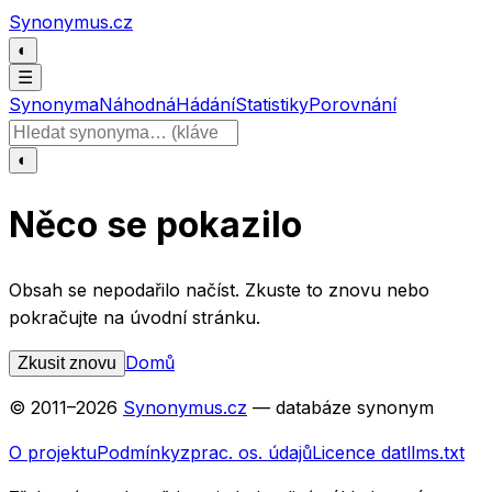
Přeskočit na obsah
Synonymus.cz
◐
☰
Synonyma
Náhodná
Hádání
Statistiky
Porovnání
Hledat slovo
◐
Něco se pokazilo
Obsah se nepodařilo načíst. Zkuste to znovu nebo
pokračujte na úvodní stránku.
Domů
Zkusit znovu
© 2011–
2026
Synonymus.cz
— databáze synonym
O projektu
Podmínky
zprac. os. údajů
Licence dat
llms.txt