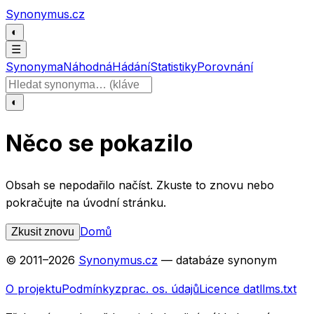
Přeskočit na obsah
Synonymus.cz
◐
☰
Synonyma
Náhodná
Hádání
Statistiky
Porovnání
Hledat slovo
◐
Něco se pokazilo
Obsah se nepodařilo načíst. Zkuste to znovu nebo
pokračujte na úvodní stránku.
Domů
Zkusit znovu
© 2011–
2026
Synonymus.cz
— databáze synonym
O projektu
Podmínky
zprac. os. údajů
Licence dat
llms.txt