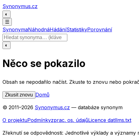
Přeskočit na obsah
Synonymus.cz
◐
☰
Synonyma
Náhodná
Hádání
Statistiky
Porovnání
Hledat slovo
◐
Něco se pokazilo
Obsah se nepodařilo načíst. Zkuste to znovu nebo pokrač
Domů
Zkusit znovu
© 2011–
2026
Synonymus.cz
— databáze synonym
O projektu
Podmínky
zprac. os. údajů
Licence dat
llms.txt
Zřeknutí se odpovědnosti:
Jednotlivé výklady a významy 