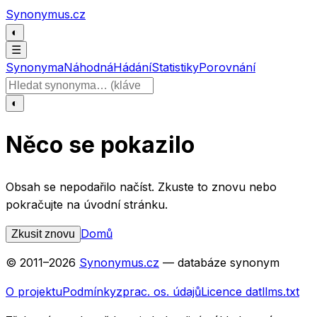
Přeskočit na obsah
Synonymus.cz
◐
☰
Synonyma
Náhodná
Hádání
Statistiky
Porovnání
Hledat slovo
◐
Něco se pokazilo
Obsah se nepodařilo načíst. Zkuste to znovu nebo
pokračujte na úvodní stránku.
Domů
Zkusit znovu
© 2011–
2026
Synonymus.cz
— databáze synonym
O projektu
Podmínky
zprac. os. údajů
Licence dat
llms.txt