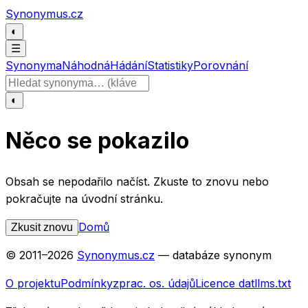
Přeskočit na obsah
Synonymus.cz
◐
☰
Synonyma
Náhodná
Hádání
Statistiky
Porovnání
Hledat slovo
◐
Něco se pokazilo
Obsah se nepodařilo načíst. Zkuste to znovu nebo
pokračujte na úvodní stránku.
Domů
Zkusit znovu
© 2011–
2026
Synonymus.cz
— databáze synonym
O projektu
Podmínky
zprac. os. údajů
Licence dat
llms.txt