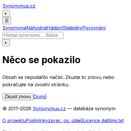
Přeskočit na obsah
Synonymus.cz
◐
☰
Synonyma
Náhodná
Hádání
Statistiky
Porovnání
Hledat slovo
◐
Něco se pokazilo
Obsah se nepodařilo načíst. Zkuste to znovu nebo
pokračujte na úvodní stránku.
Domů
Zkusit znovu
© 2011–
2026
Synonymus.cz
— databáze synonym
O projektu
Podmínky
zprac. os. údajů
Licence dat
llms.txt