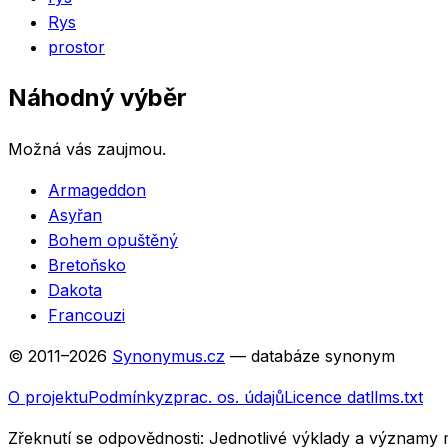
Rys
prostor
Náhodný výběr
Možná vás zaujmou.
Armageddon
Asyřan
Bohem opuštěný
Bretoňsko
Dakota
Francouzi
© 2011–
2026
Synonymus.cz
— databáze synonym
O projektu
Podmínky
zprac. os. údajů
Licence dat
llms.txt
Zřeknutí se odpovědnosti:
Jednotlivé výklady a významy 