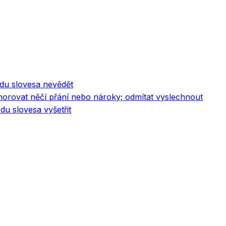
odu slovesa nevědět
gnorovat něčí přání nebo nároky; odmítat vyslechnout
du slovesa vyšetřit