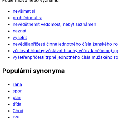
Podle názvu nebo významu.
nevšímat si
prohlédnout si
nevědět
nemít vědomost, nebýt seznámen
neznat
vyšetřit
nevěděla
příčestí činné jednotného čísla ženského r
zůstávat hluchý
(zůstávat hluchý vůči / k něčemu) i
vyšetřen
příčestí trpné jednotného čísla mužského ro
Populární synonyma
rána
spor
plán
třída
Chod
rys