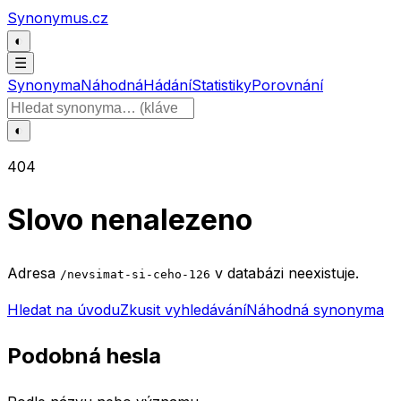
Přeskočit na obsah
Synonymus.cz
◐
☰
Synonyma
Náhodná
Hádání
Statistiky
Porovnání
Hledat slovo
◐
404
Slovo nenalezeno
Adresa
v databázi neexistuje.
/nevsimat-si-ceho-126
Hledat na úvodu
Zkusit vyhledávání
Náhodná synonyma
Podobná hesla