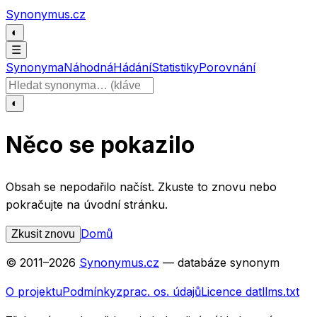
Přeskočit na obsah
Synonymus.cz
◐
☰
Synonyma
Náhodná
Hádání
Statistiky
Porovnání
Hledat slovo
◐
Něco se pokazilo
Obsah se nepodařilo načíst. Zkuste to znovu nebo
pokračujte na úvodní stránku.
Domů
Zkusit znovu
© 2011–
2026
Synonymus.cz
— databáze synonym
O projektu
Podmínky
zprac. os. údajů
Licence dat
llms.txt