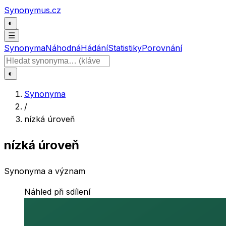
Přeskočit na obsah
Synonymus.cz
◐
☰
Synonyma
Náhodná
Hádání
Statistiky
Porovnání
Hledat slovo
◐
Synonyma
/
nízká úroveň
nízká úroveň
Synonyma a význam
Náhled při sdílení