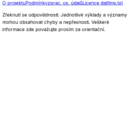
O projektu
Podmínky
zprac. os. údajů
Licence dat
llms.txt
Zřeknutí se odpovědnosti:
Jednotlivé výklady a významy
mohou obsahovat chyby a nepřesnosti. Veškeré
informace zde považujte prosím za orientační.