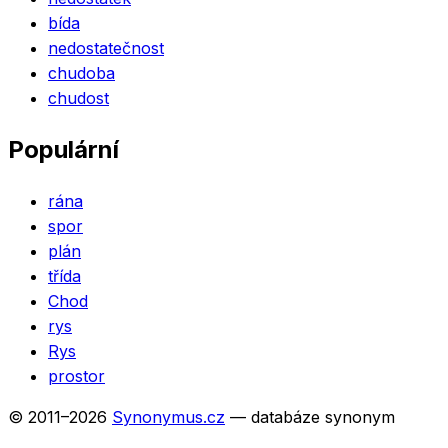
bída
nedostatečnost
chudoba
chudost
Populární
rána
spor
plán
třída
Chod
rys
Rys
prostor
© 2011–
2026
Synonymus.cz
— databáze synonym