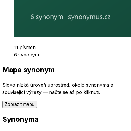
Počet písmen
11
písmen
Počet synonym
6
synonym
Mapa synonym
Slovo
nízká úroveň
uprostřed, okolo synonyma a
související výrazy — načte se až po kliknutí.
Zobrazit mapu
Synonyma