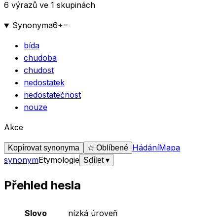
6 výrazů ve 1 skupinách
Synonyma
6
+
−
bída
chudoba
chudost
nedostatek
nedostatečnost
nouze
Akce
Hádání
Mapa
Kopírovat synonyma
☆ Oblíbené
synonym
Etymologie
Sdílet
▾
Přehled hesla
Základní údaje o slově
nízká úroveň
Slovo
nízká úroveň