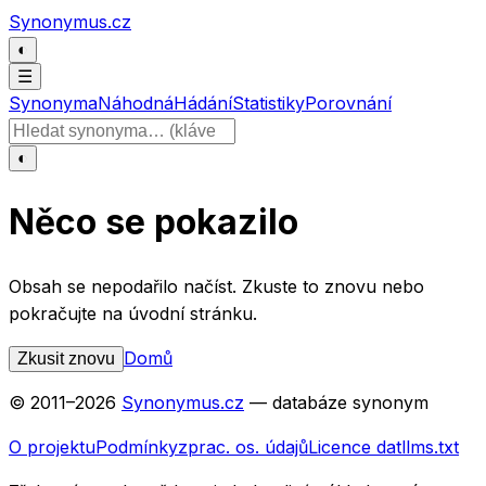
Přeskočit na obsah
Synonymus.cz
◐
☰
Synonyma
Náhodná
Hádání
Statistiky
Porovnání
Hledat slovo
◐
Něco se pokazilo
Obsah se nepodařilo načíst. Zkuste to znovu nebo
pokračujte na úvodní stránku.
Domů
Zkusit znovu
© 2011–
2026
Synonymus.cz
— databáze synonym
O projektu
Podmínky
zprac. os. údajů
Licence dat
llms.txt