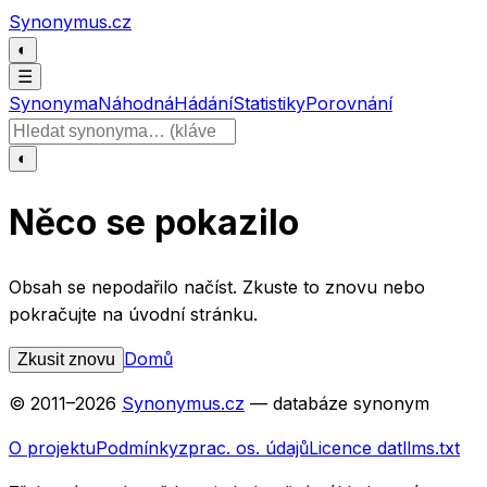
Přeskočit na obsah
Synonymus.cz
◐
☰
Synonyma
Náhodná
Hádání
Statistiky
Porovnání
Hledat slovo
◐
Něco se pokazilo
Obsah se nepodařilo načíst. Zkuste to znovu nebo
pokračujte na úvodní stránku.
Domů
Zkusit znovu
© 2011–
2026
Synonymus.cz
— databáze synonym
O projektu
Podmínky
zprac. os. údajů
Licence dat
llms.txt