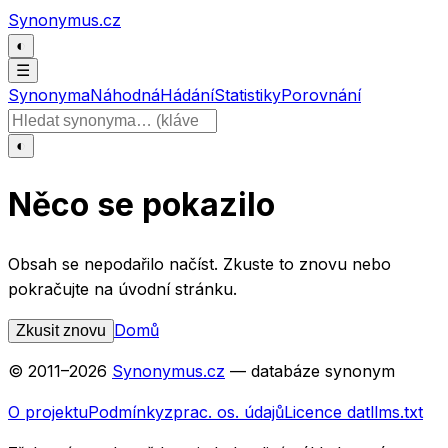
Přeskočit na obsah
Synonymus.cz
◐
☰
Synonyma
Náhodná
Hádání
Statistiky
Porovnání
Hledat slovo
◐
Něco se pokazilo
Obsah se nepodařilo načíst. Zkuste to znovu nebo
pokračujte na úvodní stránku.
Domů
Zkusit znovu
© 2011–
2026
Synonymus.cz
— databáze synonym
O projektu
Podmínky
zprac. os. údajů
Licence dat
llms.txt