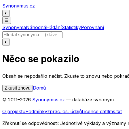
Přeskočit na obsah
Synonymus.cz
◐
☰
Synonyma
Náhodná
Hádání
Statistiky
Porovnání
Hledat slovo
◐
Něco se pokazilo
Obsah se nepodařilo načíst. Zkuste to znovu nebo pokrač
Domů
Zkusit znovu
© 2011–
2026
Synonymus.cz
— databáze synonym
O projektu
Podmínky
zprac. os. údajů
Licence dat
llms.txt
Zřeknutí se odpovědnosti:
Jednotlivé výklady a významy 