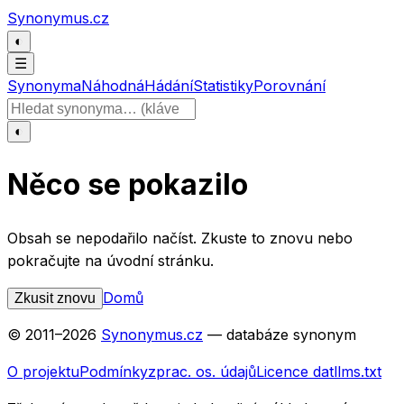
Přeskočit na obsah
Synonymus.cz
◐
☰
Synonyma
Náhodná
Hádání
Statistiky
Porovnání
Hledat slovo
◐
Něco se pokazilo
Obsah se nepodařilo načíst. Zkuste to znovu nebo
pokračujte na úvodní stránku.
Domů
Zkusit znovu
© 2011–
2026
Synonymus.cz
— databáze synonym
O projektu
Podmínky
zprac. os. údajů
Licence dat
llms.txt