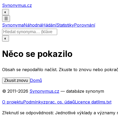
Přeskočit na obsah
Synonymus.cz
◐
☰
Synonyma
Náhodná
Hádání
Statistiky
Porovnání
Hledat slovo
◐
Něco se pokazilo
Obsah se nepodařilo načíst. Zkuste to znovu nebo pokrač
Domů
Zkusit znovu
© 2011–
2026
Synonymus.cz
— databáze synonym
O projektu
Podmínky
zprac. os. údajů
Licence dat
llms.txt
Zřeknutí se odpovědnosti:
Jednotlivé výklady a významy 