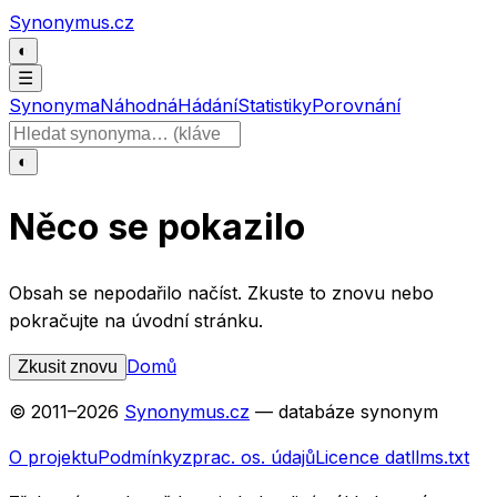
Přeskočit na obsah
Synonymus.cz
◐
☰
Synonyma
Náhodná
Hádání
Statistiky
Porovnání
Hledat slovo
◐
Něco se pokazilo
Obsah se nepodařilo načíst. Zkuste to znovu nebo
pokračujte na úvodní stránku.
Domů
Zkusit znovu
© 2011–
2026
Synonymus.cz
— databáze synonym
O projektu
Podmínky
zprac. os. údajů
Licence dat
llms.txt