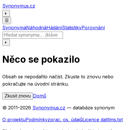
Přeskočit na obsah
Synonymus.cz
◐
☰
Synonyma
Náhodná
Hádání
Statistiky
Porovnání
Hledat slovo
◐
Něco se pokazilo
Obsah se nepodařilo načíst. Zkuste to znovu nebo
pokračujte na úvodní stránku.
Domů
Zkusit znovu
© 2011–
2026
Synonymus.cz
— databáze synonym
O projektu
Podmínky
zprac. os. údajů
Licence dat
llms.txt