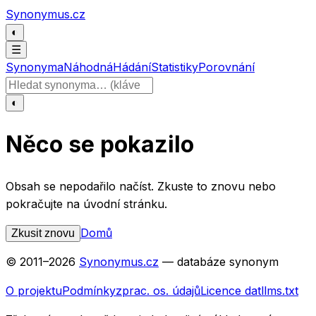
Přeskočit na obsah
Synonymus.cz
◐
☰
Synonyma
Náhodná
Hádání
Statistiky
Porovnání
Hledat slovo
◐
Něco se pokazilo
Obsah se nepodařilo načíst. Zkuste to znovu nebo
pokračujte na úvodní stránku.
Domů
Zkusit znovu
© 2011–
2026
Synonymus.cz
— databáze synonym
O projektu
Podmínky
zprac. os. údajů
Licence dat
llms.txt