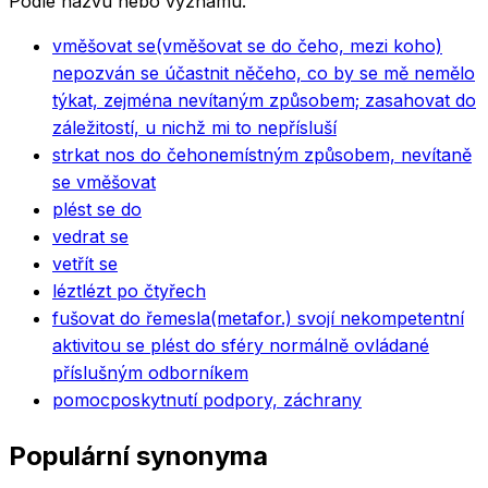
Podle názvu nebo významu.
vměšovat se
(vměšovat se do čeho, mezi koho)
nepozván se účastnit něčeho, co by se mě nemělo
týkat, zejména nevítaným způsobem; zasahovat do
záležitostí, u nichž mi to nepřísluší
strkat nos do čeho
nemístným způsobem, nevítaně
se vměšovat
plést se do
vedrat se
vetřít se
lézt
lézt po čtyřech
fušovat do řemesla
(metafor.) svojí nekompetentní
aktivitou se plést do sféry normálně ovládané
příslušným odborníkem
pomoc
poskytnutí podpory, záchrany
Populární synonyma