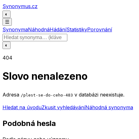
Přeskočit na obsah
Synonymus.cz
◐
☰
Synonyma
Náhodná
Hádání
Statistiky
Porovnání
Hledat slovo
◐
404
Slovo nenalezeno
Adresa
v databázi neexistuje.
/plest-se-do-ceho-483
Hledat na úvodu
Zkusit vyhledávání
Náhodná synonyma
Podobná hesla