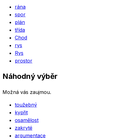
rána
spor
plán
třída
Chod
rys
Rys
prostor
Náhodný výběr
Možná vás zaujmou.
toužebný
kypřit
osamělost
zakryté
argumentace