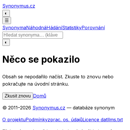
Přeskočit na obsah
Synonymus.cz
◐
☰
Synonyma
Náhodná
Hádání
Statistiky
Porovnání
Hledat slovo
◐
Něco se pokazilo
Obsah se nepodařilo načíst. Zkuste to znovu nebo
pokračujte na úvodní stránku.
Domů
Zkusit znovu
© 2011–
2026
Synonymus.cz
— databáze synonym
O projektu
Podmínky
zprac. os. údajů
Licence dat
llms.txt