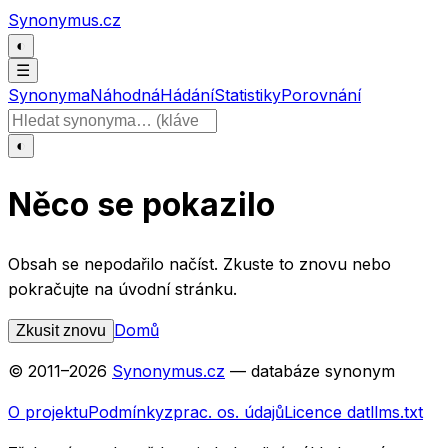
Přeskočit na obsah
Synonymus.cz
◐
☰
Synonyma
Náhodná
Hádání
Statistiky
Porovnání
Hledat slovo
◐
Něco se pokazilo
Obsah se nepodařilo načíst. Zkuste to znovu nebo
pokračujte na úvodní stránku.
Domů
Zkusit znovu
© 2011–
2026
Synonymus.cz
— databáze synonym
O projektu
Podmínky
zprac. os. údajů
Licence dat
llms.txt