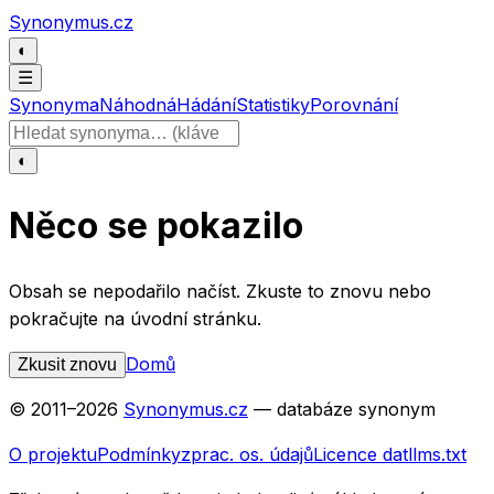
Přeskočit na obsah
Synonymus.cz
◐
☰
Synonyma
Náhodná
Hádání
Statistiky
Porovnání
Hledat slovo
◐
Něco se pokazilo
Obsah se nepodařilo načíst. Zkuste to znovu nebo
pokračujte na úvodní stránku.
Domů
Zkusit znovu
© 2011–
2026
Synonymus.cz
— databáze synonym
O projektu
Podmínky
zprac. os. údajů
Licence dat
llms.txt