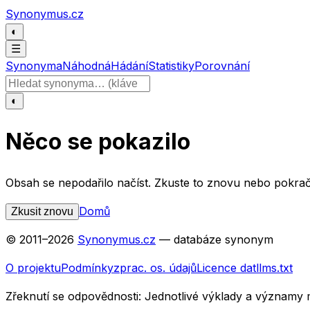
Přeskočit na obsah
Synonymus.cz
◐
☰
Synonyma
Náhodná
Hádání
Statistiky
Porovnání
Hledat slovo
◐
Něco se pokazilo
Obsah se nepodařilo načíst. Zkuste to znovu nebo pokrač
Domů
Zkusit znovu
© 2011–
2026
Synonymus.cz
— databáze synonym
O projektu
Podmínky
zprac. os. údajů
Licence dat
llms.txt
Zřeknutí se odpovědnosti:
Jednotlivé výklady a významy 