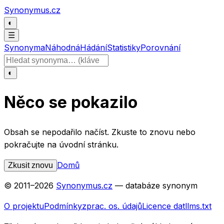
Přeskočit na obsah
Synonymus.cz
◐
☰
Synonyma
Náhodná
Hádání
Statistiky
Porovnání
Hledat slovo
◐
Něco se pokazilo
Obsah se nepodařilo načíst. Zkuste to znovu nebo
pokračujte na úvodní stránku.
Domů
Zkusit znovu
© 2011–
2026
Synonymus.cz
— databáze synonym
O projektu
Podmínky
zprac. os. údajů
Licence dat
llms.txt