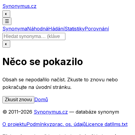
Přeskočit na obsah
Synonymus.cz
◐
☰
Synonyma
Náhodná
Hádání
Statistiky
Porovnání
Hledat slovo
◐
Něco se pokazilo
Obsah se nepodařilo načíst. Zkuste to znovu nebo
pokračujte na úvodní stránku.
Domů
Zkusit znovu
© 2011–
2026
Synonymus.cz
— databáze synonym
O projektu
Podmínky
zprac. os. údajů
Licence dat
llms.txt