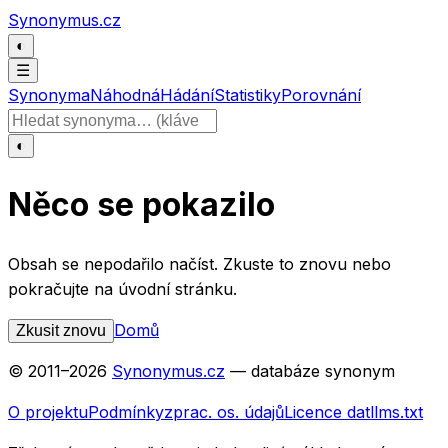
Přeskočit na obsah
Synonymus.cz
◐
☰
Synonyma
Náhodná
Hádání
Statistiky
Porovnání
Hledat slovo
◐
Něco se pokazilo
Obsah se nepodařilo načíst. Zkuste to znovu nebo
pokračujte na úvodní stránku.
Domů
Zkusit znovu
© 2011–
2026
Synonymus.cz
— databáze synonym
O projektu
Podmínky
zprac. os. údajů
Licence dat
llms.txt