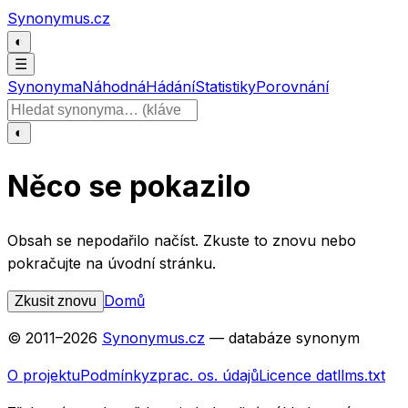
Přeskočit na obsah
Synonymus.cz
◐
☰
Synonyma
Náhodná
Hádání
Statistiky
Porovnání
Hledat slovo
◐
Něco se pokazilo
Obsah se nepodařilo načíst. Zkuste to znovu nebo
pokračujte na úvodní stránku.
Domů
Zkusit znovu
© 2011–
2026
Synonymus.cz
— databáze synonym
O projektu
Podmínky
zprac. os. údajů
Licence dat
llms.txt