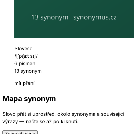
Slovní druh
Sloveso
Výslovnost
/
[ˈpr̝̊aːt sɪ]
/
Počet písmen
6
písmen
Počet synonym
13
synonym
mít přání
Mapa synonym
Slovo
přát si
uprostřed, okolo synonyma a související
výrazy — načte se až po kliknutí.
Zobrazit mapu