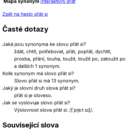
Mapa synonym
Interaktivní graf
Zpět na heslo
přát si
Časté dotazy
Jaká jsou synonyma ke slovu přát si?
ždát, chtít, potřebovat, přát, popřát, dychtit,
prosba, přání, touha, toužit, toužit po, zatoužit po
a dalších 1 synonym.
Kolik synonym má slovo přát si?
Slovo přát si má 13 synonym.
Jaký je slovní druh slova přát si?
přát si je sloveso.
Jak se vyslovuje slovo přát si?
Výslovnost slova přát si: /[ˈpr̝̊aːt sɪ]/.
Související slova