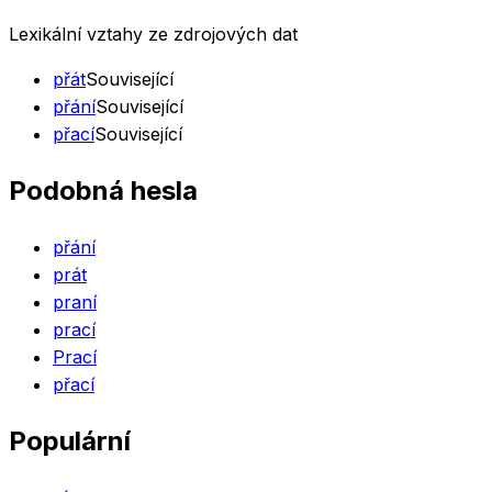
Lexikální vztahy ze zdrojových dat
přát
Související
přání
Související
přací
Související
Podobná hesla
přání
prát
praní
prací
Prací
přací
Populární