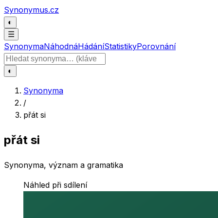
Přeskočit na obsah
Synonymus.cz
◐
☰
Synonyma
Náhodná
Hádání
Statistiky
Porovnání
Hledat slovo
◐
Synonyma
/
přát si
přát si
Synonyma, význam a gramatika
Náhled při sdílení