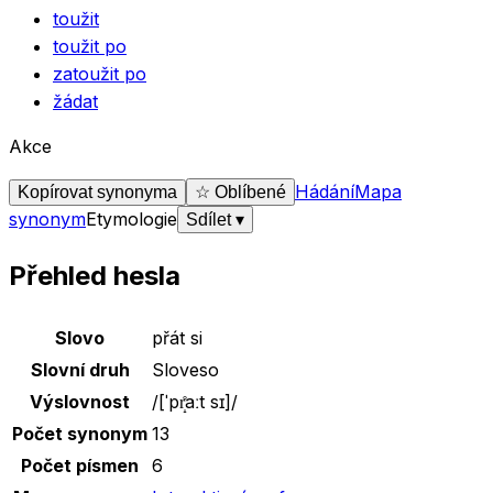
toužit
toužit po
zatoužit po
žádat
Akce
Hádání
Mapa
Kopírovat synonyma
☆ Oblíbené
synonym
Etymologie
Sdílet
▾
Přehled hesla
Základní údaje o slově
přát si
Slovo
přát si
Slovní druh
Sloveso
Výslovnost
/
[ˈpr̝̊aːt sɪ]
/
Počet synonym
13
Počet písmen
6