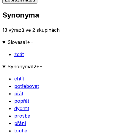
Synonyma
13 výrazů ve 2 skupinách
Slovesa
1
+
−
ždát
Synonyma
12
+
−
chtít
potřebovat
přát
popřát
dychtit
prosba
přání
touha