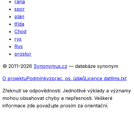
rána
spor
plán
třída
Chod
rys
Rys
prostor
© 2011–
2026
Synonymus.cz
— databáze synonym
O projektu
Podmínky
zprac. os. údajů
Licence dat
llms.txt
Zřeknutí se odpovědnosti:
Jednotlivé výklady a významy
mohou obsahovat chyby a nepřesnosti. Veškeré
informace zde považujte prosím za orientační.