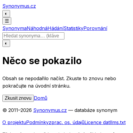
Přeskočit na obsah
Synonymus.cz
◐
☰
Synonyma
Náhodná
Hádání
Statistiky
Porovnání
Hledat slovo
◐
Něco se pokazilo
Obsah se nepodařilo načíst. Zkuste to znovu nebo
pokračujte na úvodní stránku.
Domů
Zkusit znovu
© 2011–
2026
Synonymus.cz
— databáze synonym
O projektu
Podmínky
zprac. os. údajů
Licence dat
llms.txt