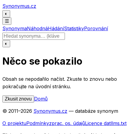
Přeskočit na obsah
Synonymus.cz
◐
☰
Synonyma
Náhodná
Hádání
Statistiky
Porovnání
Hledat slovo
◐
Něco se pokazilo
Obsah se nepodařilo načíst. Zkuste to znovu nebo
pokračujte na úvodní stránku.
Domů
Zkusit znovu
© 2011–
2026
Synonymus.cz
— databáze synonym
O projektu
Podmínky
zprac. os. údajů
Licence dat
llms.txt