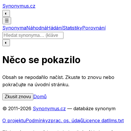
Přeskočit na obsah
Synonymus.cz
◐
☰
Synonyma
Náhodná
Hádání
Statistiky
Porovnání
Hledat slovo
◐
Něco se pokazilo
Obsah se nepodařilo načíst. Zkuste to znovu nebo
pokračujte na úvodní stránku.
Domů
Zkusit znovu
© 2011–
2026
Synonymus.cz
— databáze synonym
O projektu
Podmínky
zprac. os. údajů
Licence dat
llms.txt