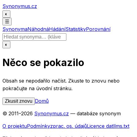
Přeskočit na obsah
Synonymus.cz
◐
☰
Synonyma
Náhodná
Hádání
Statistiky
Porovnání
Hledat slovo
◐
Něco se pokazilo
Obsah se nepodařilo načíst. Zkuste to znovu nebo
pokračujte na úvodní stránku.
Domů
Zkusit znovu
© 2011–
2026
Synonymus.cz
— databáze synonym
O projektu
Podmínky
zprac. os. údajů
Licence dat
llms.txt