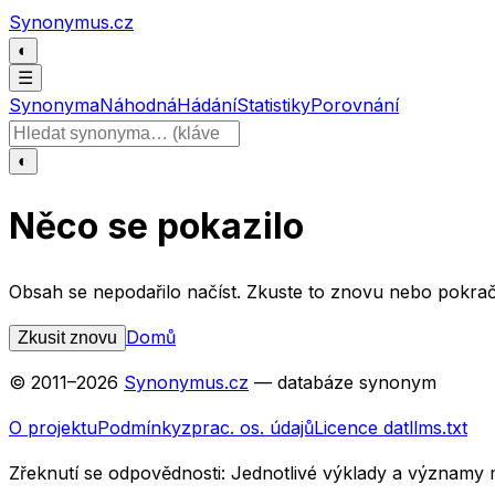
Přeskočit na obsah
Synonymus.cz
◐
☰
Synonyma
Náhodná
Hádání
Statistiky
Porovnání
Hledat slovo
◐
Něco se pokazilo
Obsah se nepodařilo načíst. Zkuste to znovu nebo pokrač
Domů
Zkusit znovu
© 2011–
2026
Synonymus.cz
— databáze synonym
O projektu
Podmínky
zprac. os. údajů
Licence dat
llms.txt
Zřeknutí se odpovědnosti:
Jednotlivé výklady a významy 