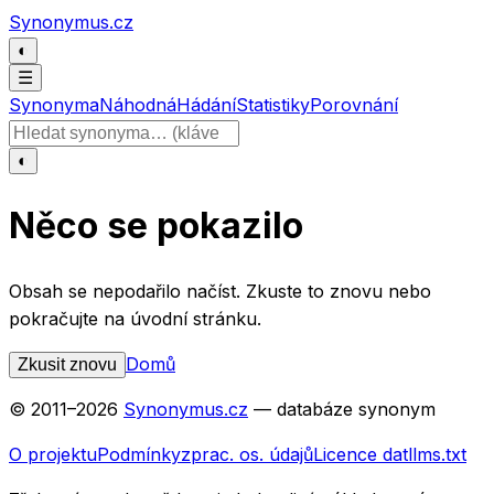
Přeskočit na obsah
Synonymus.cz
◐
☰
Synonyma
Náhodná
Hádání
Statistiky
Porovnání
Hledat slovo
◐
Něco se pokazilo
Obsah se nepodařilo načíst. Zkuste to znovu nebo
pokračujte na úvodní stránku.
Domů
Zkusit znovu
© 2011–
2026
Synonymus.cz
— databáze synonym
O projektu
Podmínky
zprac. os. údajů
Licence dat
llms.txt