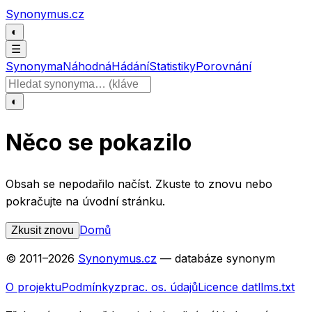
Přeskočit na obsah
Synonymus.cz
◐
☰
Synonyma
Náhodná
Hádání
Statistiky
Porovnání
Hledat slovo
◐
Něco se pokazilo
Obsah se nepodařilo načíst. Zkuste to znovu nebo
pokračujte na úvodní stránku.
Domů
Zkusit znovu
© 2011–
2026
Synonymus.cz
— databáze synonym
O projektu
Podmínky
zprac. os. údajů
Licence dat
llms.txt