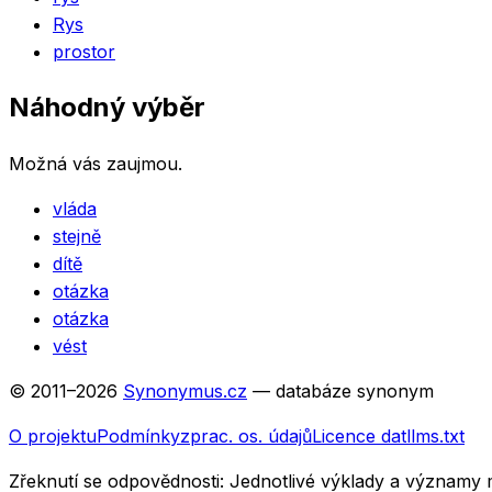
Rys
prostor
Náhodný výběr
Možná vás zaujmou.
vláda
stejně
dítě
otázka
otázka
vést
© 2011–
2026
Synonymus.cz
— databáze synonym
O projektu
Podmínky
zprac. os. údajů
Licence dat
llms.txt
Zřeknutí se odpovědnosti:
Jednotlivé výklady a významy 