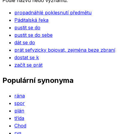
Podle názvu nebo významu.
propad
náhlé poklesnutí předmětu
Pád
italská řeka
pustit se do
pustit se do sebe
dát se do
prát se
fyzicky bojovat, zejména beze zbraní
dostat se k
začít se prát
Populární synonyma
rána
spor
plán
třída
Chod
rys