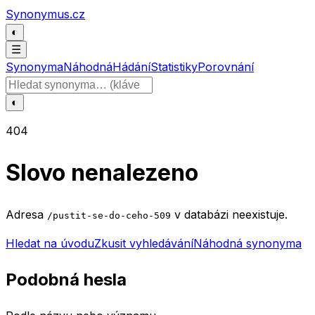
Přeskočit na obsah
Synonymus.cz
◐
☰
Synonyma
Náhodná
Hádání
Statistiky
Porovnání
Hledat slovo
◐
404
Slovo nenalezeno
Adresa
v databázi neexistuje.
/pustit-se-do-ceho-509
Hledat na úvodu
Zkusit vyhledávání
Náhodná synonyma
Podobná hesla