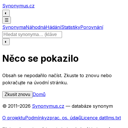
Přeskočit na obsah
Synonymus.cz
◐
☰
Synonyma
Náhodná
Hádání
Statistiky
Porovnání
Hledat slovo
◐
Něco se pokazilo
Obsah se nepodařilo načíst. Zkuste to znovu nebo
pokračujte na úvodní stránku.
Domů
Zkusit znovu
© 2011–
2026
Synonymus.cz
— databáze synonym
O projektu
Podmínky
zprac. os. údajů
Licence dat
llms.txt