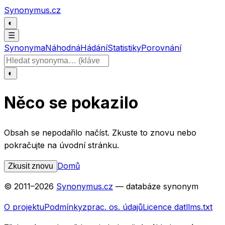
Přeskočit na obsah
Synonymus.cz
◐
☰
Synonyma
Náhodná
Hádání
Statistiky
Porovnání
Hledat slovo
◐
Něco se pokazilo
Obsah se nepodařilo načíst. Zkuste to znovu nebo
pokračujte na úvodní stránku.
Domů
Zkusit znovu
© 2011–
2026
Synonymus.cz
— databáze synonym
O projektu
Podmínky
zprac. os. údajů
Licence dat
llms.txt