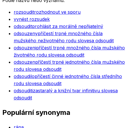
Podle názvu nebo významu.
rozsoudit
rozhodnout ve sporu
vynést rozsudek
odsoudit
prohlásit za morálně nepřijatelný
odsouzeny
příčestí trpné množného čísla
mužského neživotného rodu slovesa odsoudit
odsouzeni
příčestí trpné množného čísla mužského
životného rodu slovesa odsoudit
odsouzen
příčestí trpné jednotného čísla mužského
rodu slovesa odsoudit
odsoudilo
příčestí činné jednotného čísla středního
rodu slovesa odsoudit
odsouditi
zastaralý a knižní tvar infinitivu slovesa
odsoudit
Populární synonyma
rána