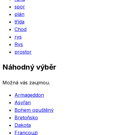
spor
plán
třída
Chod
rys
Rys
prostor
Náhodný výběr
Možná vás zaujmou.
Armageddon
Asyřan
Bohem opuštěný
Bretoňsko
Dakota
Francouzi