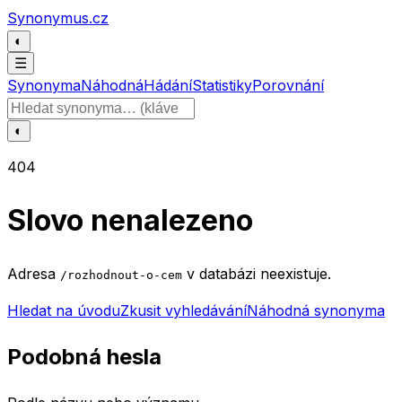
Přeskočit na obsah
Synonymus.cz
◐
☰
Synonyma
Náhodná
Hádání
Statistiky
Porovnání
Hledat slovo
◐
404
Slovo nenalezeno
Adresa
v databázi neexistuje.
/rozhodnout-o-cem
Hledat na úvodu
Zkusit vyhledávání
Náhodná synonyma
Podobná hesla