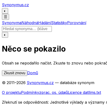
Přeskočit na obsah
Synonymus.cz
◐
☰
Synonyma
Náhodná
Hádání
Statistiky
Porovnání
Hledat slovo
◐
Něco se pokazilo
Obsah se nepodařilo načíst. Zkuste to znovu nebo pokrač
Domů
Zkusit znovu
© 2011–
2026
Synonymus.cz
— databáze synonym
O projektu
Podmínky
zprac. os. údajů
Licence dat
llms.txt
Zřeknutí se odpovědnosti:
Jednotlivé výklady a významy 