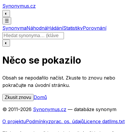
Přeskočit na obsah
Synonymus.cz
◐
☰
Synonyma
Náhodná
Hádání
Statistiky
Porovnání
Hledat slovo
◐
Něco se pokazilo
Obsah se nepodařilo načíst. Zkuste to znovu nebo
pokračujte na úvodní stránku.
Domů
Zkusit znovu
© 2011–
2026
Synonymus.cz
— databáze synonym
O projektu
Podmínky
zprac. os. údajů
Licence dat
llms.txt