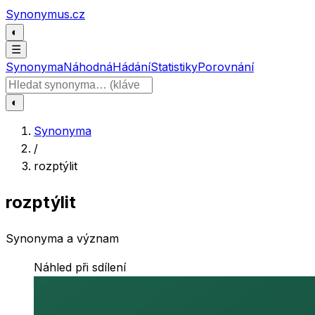
Přeskočit na obsah
Synonymus.cz
◐
☰
Synonyma
Náhodná
Hádání
Statistiky
Porovnání
Hledat slovo
◐
Synonyma
/
rozptýlit
rozptýlit
Synonyma a význam
Náhled při sdílení