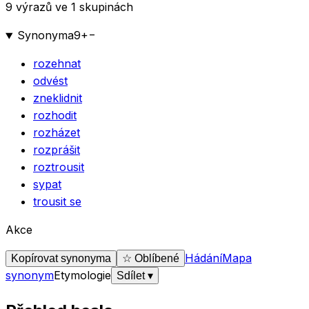
9 výrazů ve 1 skupinách
Synonyma
9
+
−
rozehnat
odvést
zneklidnit
rozhodit
rozházet
rozprášit
roztrousit
sypat
trousit se
Akce
Hádání
Mapa
Kopírovat synonyma
☆ Oblíbené
synonym
Etymologie
Sdílet
▾