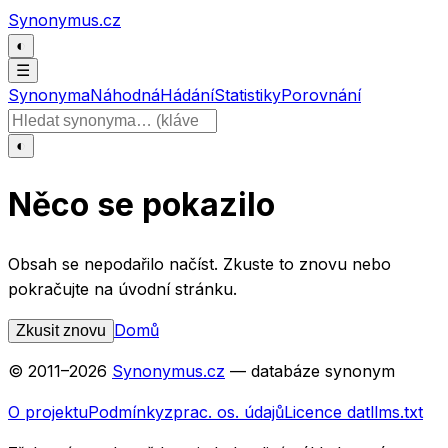
Přeskočit na obsah
Synonymus.cz
◐
☰
Synonyma
Náhodná
Hádání
Statistiky
Porovnání
Hledat slovo
◐
Něco se pokazilo
Obsah se nepodařilo načíst. Zkuste to znovu nebo
pokračujte na úvodní stránku.
Domů
Zkusit znovu
© 2011–
2026
Synonymus.cz
— databáze synonym
O projektu
Podmínky
zprac. os. údajů
Licence dat
llms.txt