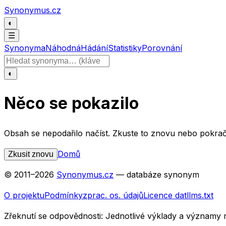
Přeskočit na obsah
Synonymus.cz
◐
☰
Synonyma
Náhodná
Hádání
Statistiky
Porovnání
Hledat slovo
◐
Něco se pokazilo
Obsah se nepodařilo načíst. Zkuste to znovu nebo pokrač
Domů
Zkusit znovu
© 2011–
2026
Synonymus.cz
— databáze synonym
O projektu
Podmínky
zprac. os. údajů
Licence dat
llms.txt
Zřeknutí se odpovědnosti:
Jednotlivé výklady a významy 