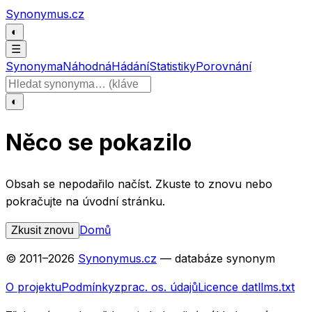
Přeskočit na obsah
Synonymus.cz
◐
☰
Synonyma
Náhodná
Hádání
Statistiky
Porovnání
Hledat slovo
◐
Něco se pokazilo
Obsah se nepodařilo načíst. Zkuste to znovu nebo
pokračujte na úvodní stránku.
Domů
Zkusit znovu
© 2011–
2026
Synonymus.cz
— databáze synonym
O projektu
Podmínky
zprac. os. údajů
Licence dat
llms.txt