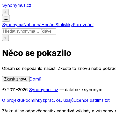
Přeskočit na obsah
Synonymus.cz
◐
☰
Synonyma
Náhodná
Hádání
Statistiky
Porovnání
Hledat slovo
◐
Něco se pokazilo
Obsah se nepodařilo načíst. Zkuste to znovu nebo pokrač
Domů
Zkusit znovu
© 2011–
2026
Synonymus.cz
— databáze synonym
O projektu
Podmínky
zprac. os. údajů
Licence dat
llms.txt
Zřeknutí se odpovědnosti:
Jednotlivé výklady a významy 